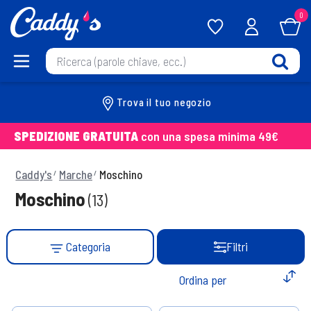
0
Trova il tuo negozio
SPEDIZIONE GRATUITA
con una spesa minima 49€
Caddy's
Marche
Moschino
Moschino
(13)
Categoria
Filtri