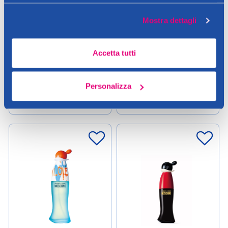
Parfum 30ml
Mostra dettagli
65,00 €
65,00 €
0.03LT (2166,67 € / LT)
Accetta tutti
Aggiungi
Aggiungi
Personalizza
Verifica disp. in negozio
Verifica disp. in negozio
Help
Help