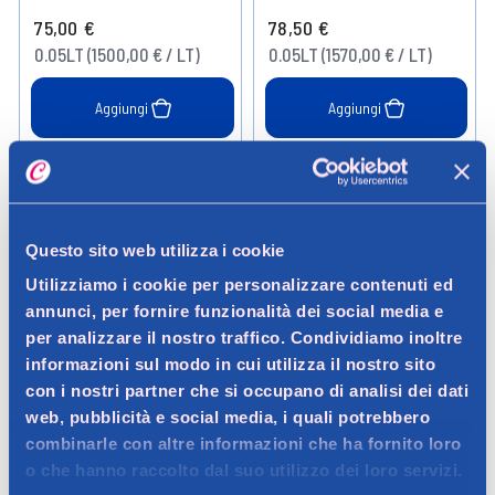
75,00 €
78,50 €
0.05LT (1500,00 € / LT)
0.05LT (1570,00 € / LT)
Aggiungi
Aggiungi
Verifica disp. in negozio
Verifica disp. in negozio
Help
Help
Questo sito web utilizza i cookie
Utilizziamo i cookie per personalizzare contenuti ed
annunci, per fornire funzionalità dei social media e
per analizzare il nostro traffico. Condividiamo inoltre
informazioni sul modo in cui utilizza il nostro sito
con i nostri partner che si occupano di analisi dei dati
web, pubblicità e social media, i quali potrebbero
combinarle con altre informazioni che ha fornito loro
Moschino
Moschino
o che hanno raccolto dal suo utilizzo dei loro servizi.
Moschino Toy Pearl Eau de
Moschino Toy 2 Edp 30 ml