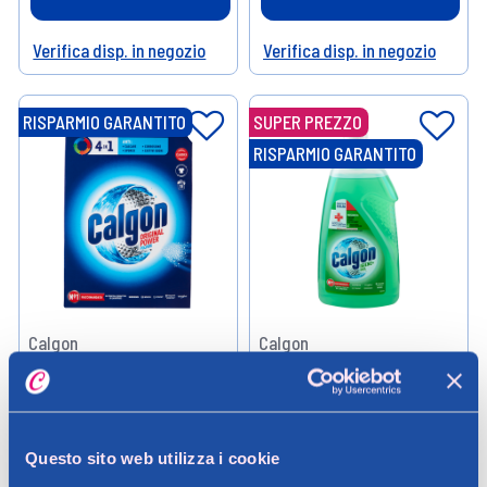
Verifica disp. in negozio
Verifica disp. in negozio
Help
Help
RISPARMIO GARANTITO
SUPER PREZZO
RISPARMIO GARANTITO
Calgon
Calgon
Calgon Polvere 4in1 900g
Calgon Gel Igiene+ 1500ml
5,79 €
8,99 €
Questo sito web utilizza i cookie
0.9KG (6,43 € / KG)
1.5KG (5,99 € / KG)