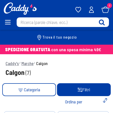
0
Trova il tuo negozio
SPEDIZIONE GRATUITA
con una spesa minima 49€
Caddy's
Marche
Calgon
Calgon
(7)
Categoria
Filtri