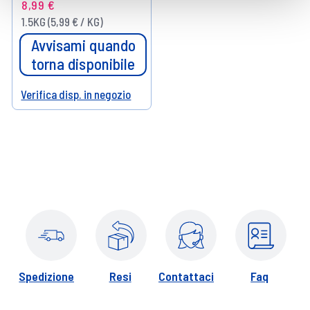
8,99 €
1.5KG (5,99 € / KG)
Avvisami quando
torna disponibile
Verifica disp. in negozio
Help
Spedizione
Resi
Contattaci
Faq