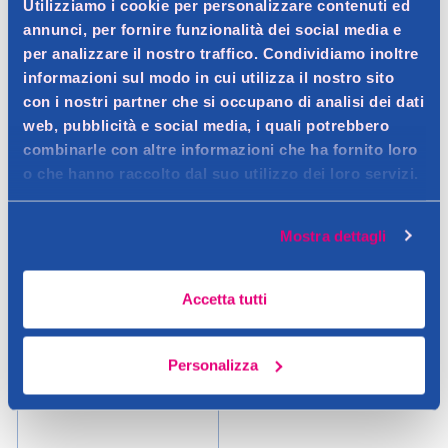
Utilizziamo i cookie per personalizzare contenuti ed
annunci, per fornire funzionalità dei social media e
Aggiungi
Aggiungi
per analizzare il nostro traffico. Condividiamo inoltre
informazioni sul modo in cui utilizza il nostro sito
Verifica disp. in negozio
Verifica disp. in negozio
con i nostri partner che si occupano di analisi dei dati
Help
Help
web, pubblicità e social media, i quali potrebbero
combinarle con altre informazioni che ha fornito loro
SUPER PREZZO
o che hanno raccolto dal suo utilizzo dei loro servizi.
RISPARMIO GARANTITO
Mostra dettagli
Accetta tutti
Calgon
Personalizza
Calgon Gel 4in1 1500ml