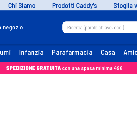
Chi Siamo
Prodotti Caddy's
Sfoglia 
uo negozio
fumi
Infanzia
Parafarmacia
Casa
Amic
SPEDIZIONE GRATUITA
con una spesa minima 49€