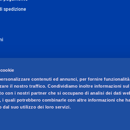
di spedizione
ni
ione di Accessibilità
 cookie
personalizzare contenuti ed annunci, per fornire funzionalità
zare il nostro traffico. Condividiamo inoltre informazioni su
sito con i nostri partner che si occupano di analisi dei dati we
, i quali potrebbero combinarle con altre informazioni che ha
 dal suo utilizzo dei loro servizi.
ocio unico. Società soggetta a direzione e coordinamento di 
ralino n. 23, C.F. e iscrizione Registro Imprese di Padova 02
va 02621450283, REA PD-256014, Capitale sociale € 20.070.000 