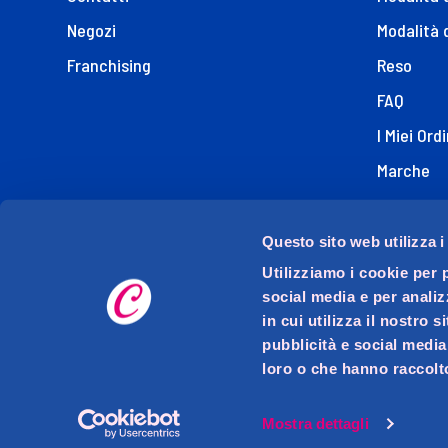
Negozi
Modalità 
Franchising
Reso
FAQ
I Miei Ordi
Marche
Dichiaraz
Questo sito web utilizza i
Utilizziamo i cookie per 
social media e per analiz
in cui utilizza il nostro 
pubblicità e social media
loro o che hanno raccolto
D.M.O. DETTAGLIO MODERNO ORGANIZZATO S.p.A. con s
Via Mase
P.I
Mostra dettagli