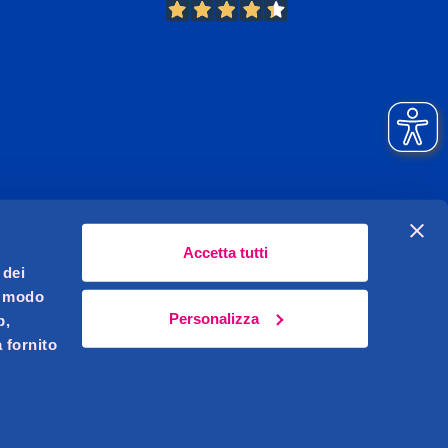
13.378
Recensioni
Accetta tutti
 dei
l modo
Personalizza
b,
 fornito
Celeghin Giovanni S.r.l. Sede legale Pernumia (PD)
621450283
i.v.