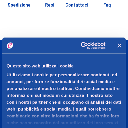
Spedizione
Resi
Contattaci
Faq
CADDY'S
Questo sito web utilizza i cookie
Utilizziamo i cookie per personalizzare contenuti ed
OGGI MI VOGLIO BENE
annunci, per fornire funzionalità dei social media e
per analizzare il nostro traffico. Condividiamo inoltre
Più di 20.000 prodotti per la cura persona, l’igiene della
informazioni sul modo in cui utilizza il nostro sito
casa, make-up, profumeria e parafarmacia delle
con i nostri partner che si occupano di analisi dei dati
migliori marche.
web, pubblicità e social media, i quali potrebbero
combinarle con altre informazioni che ha fornito loro
o che hanno raccolto dal suo utilizzo dei loro servizi.