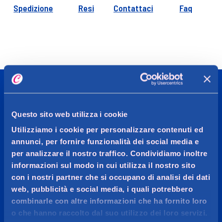
Spedizione
Resi
Contattaci
Faq
CADDY'S
Questo sito web utilizza i cookie
Utilizziamo i cookie per personalizzare contenuti ed
OGGI MI VOGLIO BENE
annunci, per fornire funzionalità dei social media e
per analizzare il nostro traffico. Condividiamo inoltre
Più di 20.000 prodotti per la cura persona, l’igiene della
informazioni sul modo in cui utilizza il nostro sito
casa, make-up, profumeria e parafarmacia delle
con i nostri partner che si occupano di analisi dei dati
migliori marche.
web, pubblicità e social media, i quali potrebbero
combinarle con altre informazioni che ha fornito loro
o che hanno raccolto dal suo utilizzo dei loro servizi.