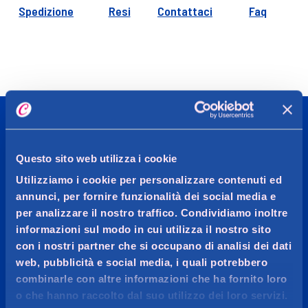
Spedizione
Resi
Contattaci
Faq
CADDY'S
Questo sito web utilizza i cookie
Utilizziamo i cookie per personalizzare contenuti ed
OGGI MI VOGLIO BENE
annunci, per fornire funzionalità dei social media e
per analizzare il nostro traffico. Condividiamo inoltre
Più di 20.000 prodotti per la cura persona, l’igiene della
informazioni sul modo in cui utilizza il nostro sito
casa, make-up, profumeria e parafarmacia delle
con i nostri partner che si occupano di analisi dei dati
migliori marche.
web, pubblicità e social media, i quali potrebbero
combinarle con altre informazioni che ha fornito loro
o che hanno raccolto dal suo utilizzo dei loro servizi.