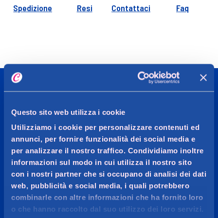
Spedizione
Resi
Contattaci
Faq
CADDY'S
Questo sito web utilizza i cookie
Utilizziamo i cookie per personalizzare contenuti ed
OGGI MI VOGLIO BENE
annunci, per fornire funzionalità dei social media e
per analizzare il nostro traffico. Condividiamo inoltre
Più di 20.000 prodotti per la cura persona, l’igiene della
informazioni sul modo in cui utilizza il nostro sito
casa, make-up, profumeria e parafarmacia delle
con i nostri partner che si occupano di analisi dei dati
migliori marche.
web, pubblicità e social media, i quali potrebbero
combinarle con altre informazioni che ha fornito loro
o che hanno raccolto dal suo utilizzo dei loro servizi.