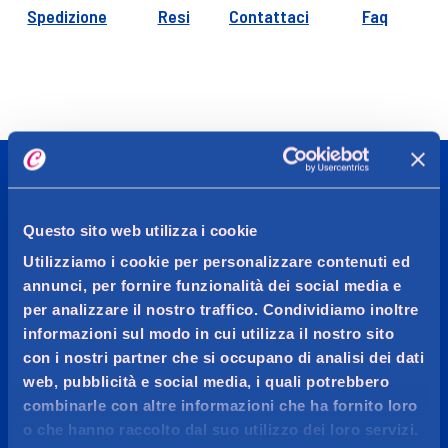
Spedizione
Resi
Contattaci
Faq
CADDY'S
Questo sito web utilizza i cookie
Utilizziamo i cookie per personalizzare contenuti ed
OGGI MI VOGLIO BENE
annunci, per fornire funzionalità dei social media e
per analizzare il nostro traffico. Condividiamo inoltre
Più di 20.000 prodotti per la cura persona, l’igiene della
informazioni sul modo in cui utilizza il nostro sito
casa, make-up, profumeria e parafarmacia delle
con i nostri partner che si occupano di analisi dei dati
migliori marche.
web, pubblicità e social media, i quali potrebbero
combinarle con altre informazioni che ha fornito loro
o che hanno raccolto dal suo utilizzo dei loro servizi.