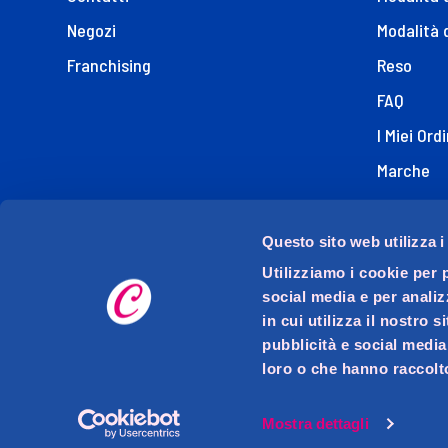
Negozi
Modalità 
Franchising
Reso
FAQ
I Miei Ordi
Marche
Dichiaraz
Questo sito web utilizza i
Utilizziamo i cookie per 
social media e per analiz
in cui utilizza il nostro 
pubblicità e social media
loro o che hanno raccolto
D.M.O. DETTAGLIO MODERNO ORGANIZZATO S.p.A. con s
Via Mase
P.I
Mostra dettagli