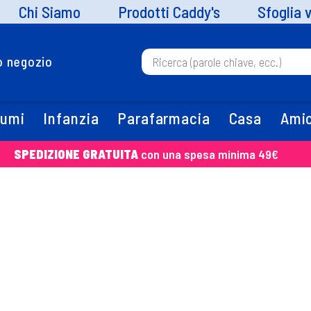
Chi Siamo
Prodotti Caddy's
Sfoglia 
uo negozio
fumi
Infanzia
Parafarmacia
Casa
Amic
SPEDIZIONE GRATUITA
con una spesa minima 49€