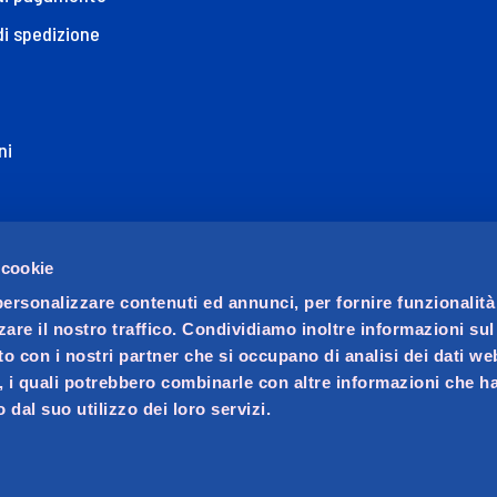
di spedizione
ni
ione di Accessibilità
 cookie
personalizzare contenuti ed annunci, per fornire funzionalità
zare il nostro traffico. Condividiamo inoltre informazioni su
sito con i nostri partner che si occupano di analisi dei dati we
, i quali potrebbero combinarle con altre informazioni che ha
 dal suo utilizzo dei loro servizi.
ocio unico. Società soggetta a direzione e coordinamento di 
ralino n. 23, C.F. e iscrizione Registro Imprese di Padova 02
va 02621450283, REA PD-256014, Capitale sociale € 20.070.000 