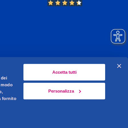
13.382
Recensioni
Accetta tutti
 dei
l modo
Personalizza
b,
 fornito
Celeghin Giovanni S.r.l. Sede legale Pernumia (PD)
621450283
i.v.