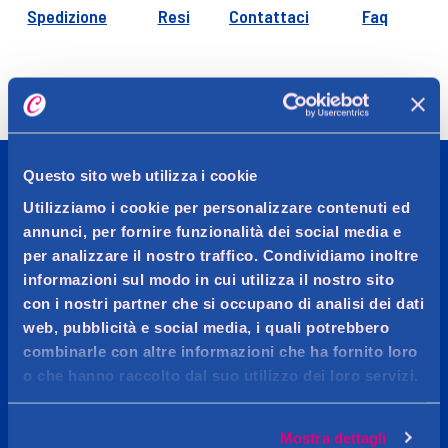
Spedizione
Resi
Contattaci
Faq
Questo sito web utilizza i cookie
Utilizziamo i cookie per personalizzare contenuti ed
CADDY'S
annunci, per fornire funzionalità dei social media e
per analizzare il nostro traffico. Condividiamo inoltre
OGGI MI VOGLIO BENE
informazioni sul modo in cui utilizza il nostro sito
con i nostri partner che si occupano di analisi dei dati
Più di 20.000 prodotti per la cura persona, l’igiene della
web, pubblicità e social media, i quali potrebbero
casa, make-up, profumeria e parafarmacia delle
combinarle con altre informazioni che ha fornito loro
migliori marche.
o che hanno raccolto dal suo utilizzo dei loro servizi.
Mostra dettagli