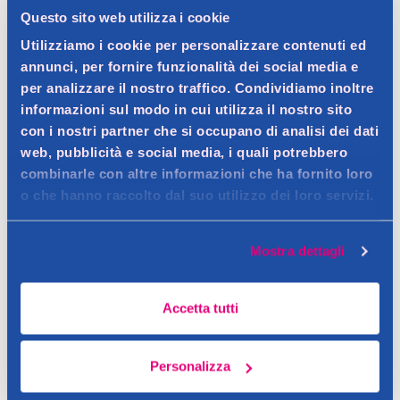
Dettagli prodotto
Questo sito web utilizza i cookie
Utilizziamo i cookie per personalizzare contenuti ed
annunci, per fornire funzionalità dei social media e
per analizzare il nostro traffico. Condividiamo inoltre
Descrizione
informazioni sul modo in cui utilizza il nostro sito
con i nostri partner che si occupano di analisi dei dati
Deodorante spray con formula idratante.
web, pubblicità e social media, i quali potrebbero
Contatto del produttore
Dettagli
combinarle con altre informazioni che ha fornito loro
o che hanno raccolto dal suo utilizzo dei loro servizi.
Il deodorante spray Idratante di Nidra garantisce una
protezione efficace contro i cattivi odori per tutta la giornata,
Avvertenze
lasciando la pelle morbida grazie alla sua formula arricchita con
Mostra dettagli
Aerosol altamente infiammabile. Non spruzzare su fiamme
ingredienti idratanti. La sua profumazione delicata dona una
Consigli
libere o materiali incandescenti. Tenere fuori dalla portata dei
sensazione di freschezza duratura.
Accetta tutti
bambini. Uso esterno.
Agitare bene prima dell’uso. Vaporizzare a una distanza di circa
15 cm sulla pelle pulita e asciutta. Non applicare su pelle irritata
Personalizza
o lesa.