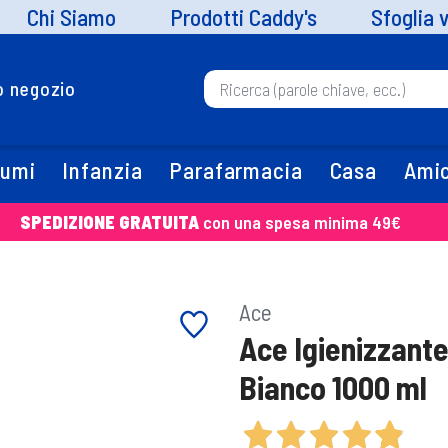
Chi Siamo
Prodotti Caddy's
Sfoglia 
uo negozio
fumi
Infanzia
Parafarmacia
Casa
Amic
SPEDIZIONE GRATUITA
con una spesa minima 49€
Ace
Ace Igienizzant
Bianco 1000 ml