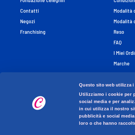
Fondazione celeghin
Condizion
Contatti
Modalità
Negozi
Modalità 
Franchising
Reso
FAQ
I Miei Ordi
Marche
Dichiaraz
Questo sito web utilizza i
Utilizziamo i cookie per 
social media e per analiz
in cui utilizza il nostro 
pubblicità e social media
loro o che hanno raccolto
D.M.O. DETTAGLIO MODERNO ORGANIZZATO S.p.A. con s
Via Mase