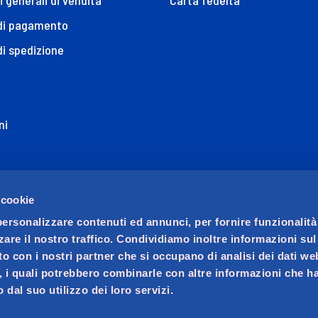
i generali di vendita
Carta fedeltà
 di pagamento
di spedizione
ni
ione di Accessibilità
 cookie
personalizzare contenuti ed annunci, per fornire funzionalità
zare il nostro traffico. Condividiamo inoltre informazioni su
sito con i nostri partner che si occupano di analisi dei dati we
, i quali potrebbero combinarle con altre informazioni che ha
 dal suo utilizzo dei loro servizi.
ocio unico. Società soggetta a direzione e coordinamento di 
ralino n. 23, C.F. e iscrizione Registro Imprese di Padova 02