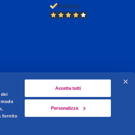
13.380
Recensioni
Accetta tutti
 dei
l modo
Personalizza
b,
 fornito
Celeghin Giovanni S.r.l. Sede legale Pernumia (PD)
621450283