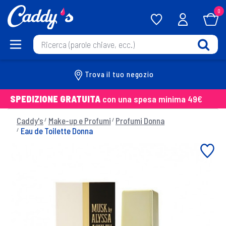
0
Trova il tuo negozio
SPEDIZIONE GRATUITA
con una spesa minima 49€
Caddy's
Make-up e Profumi
Profumi Donna
Eau de Toilette Donna