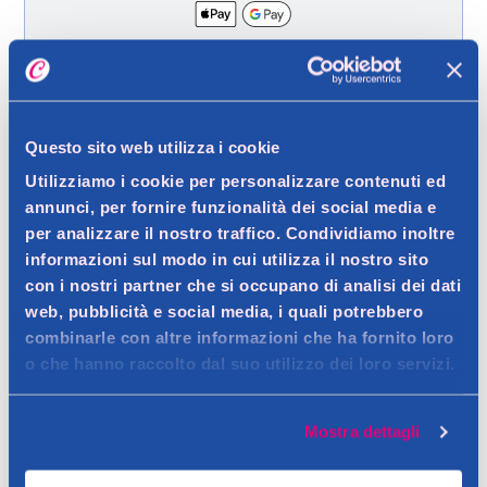
Spedizione gratuita a partire da 49 €
Ritiro in negozio gratuito per i clienti registrati
Questo sito web utilizza i cookie
Utilizziamo i cookie per personalizzare contenuti ed
annunci, per fornire funzionalità dei social media e
Dettagli prodotto
per analizzare il nostro traffico. Condividiamo inoltre
informazioni sul modo in cui utilizza il nostro sito
con i nostri partner che si occupano di analisi dei dati
web, pubblicità e social media, i quali potrebbero
Descrizione
combinarle con altre informazioni che ha fornito loro
o che hanno raccolto dal suo utilizzo dei loro servizi.
Unico ed inestimabile per la presenza di piu di cento ingredienti
raffinati in tutto il mondo per donare quel senso di calore e di
Dettagli
sensualita che tutte le donne desiderano e amano.
Mostra dettagli
Il packaging stesso rappresenta un messaggio di assoluta
Contatto del produttore
originalita. Il nero intenso, simbolo inequivocabile del lato
Avvertenze