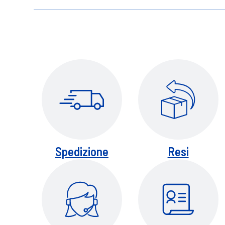
non bere/tenere fuori dalla portata dei 
Spedizione
Resi