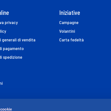
line
Iniziative
va privacy
Campagne
licy
Volantini
i generali di vendita
Carta fedeltà
 di pagamento
di spedizione
ni
ione di Accessibilità
 cookie