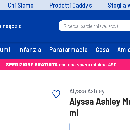
Chi Siamo
Prodotti Caddy's
Sfoglia 
uo negozio
fumi
Infanzia
Parafarmacia
Casa
Amic
SPEDIZIONE GRATUITA
con una spesa minima 49€
Alyssa Ashley
Alyssa Ashley M
ml