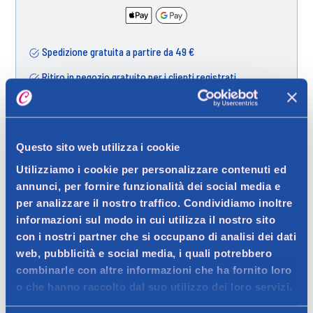
Spedizione gratuita a partire da 49 €
Ritiro in negozio gratuito per i clienti registrati
Dettagli prodotto
Questo sito web utilizza i cookie
Utilizziamo i cookie per personalizzare contenuti ed
annunci, per fornire funzionalità dei social media e
per analizzare il nostro traffico. Condividiamo inoltre
Descrizione
informazioni sul modo in cui utilizza il nostro sito
con i nostri partner che si occupano di analisi dei dati
Ricarica per diffusore elettrico Ambi Pur 3Volution con
web, pubblicità e social media, i quali potrebbero
fragranza Risveglio Primaverile ispirata alla freschezza
Dettagli
combinarle con altre informazioni che ha fornito loro
naturale del Lenor.
o che hanno raccolto dal suo utilizzo dei loro servizi.
La ricarica Ambi Pur 3Volution elimina gli odori persistenti e
Contatto del produttore