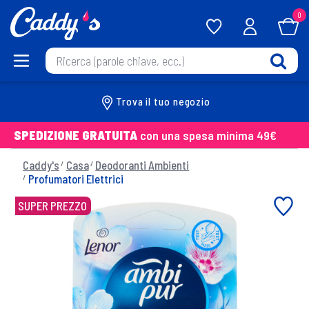
0
Trova il tuo negozio
SPEDIZIONE GRATUITA
con una spesa minima 49€
Caddy's
Casa
Deodoranti Ambienti
Profumatori Elettrici
SUPER PREZZO