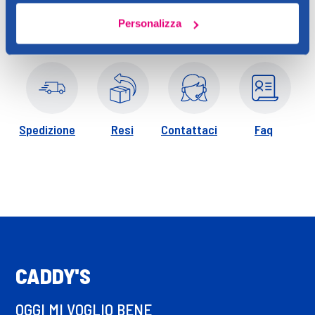
rilasciano una delicata e persistente fragranza che crea una
speciale atmosfera in casa.
Personalizza
Spedizione
Resi
Contattaci
Faq
CADDY'S
OGGI MI VOGLIO BENE