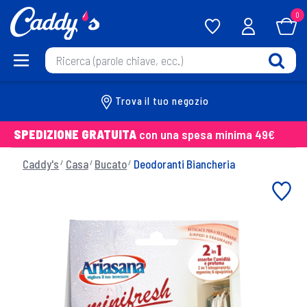
0
Trova il tuo negozio
SPEDIZIONE GRATUITA
con una spesa minima 49€
Caddy's
Casa
Bucato
Deodoranti Biancheria