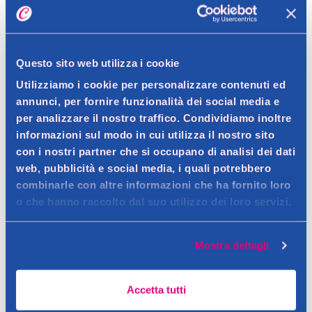
Spedizione gratuita a partire da 49 €
Ritiro in negozio gratuito per i clienti registrati
Questo sito web utilizza i cookie
Utilizziamo i cookie per personalizzare contenuti ed
annunci, per fornire funzionalità dei social media e
per analizzare il nostro traffico. Condividiamo inoltre
Dettagli prodotto
informazioni sul modo in cui utilizza il nostro sito
con i nostri partner che si occupano di analisi dei dati
web, pubblicità e social media, i quali potrebbero
combinarle con altre informazioni che ha fornito loro
Descrizione
o che hanno raccolto dal suo utilizzo dei loro servizi.
Assorbiumidità usa e getta. Non è possibile scegliere la
profumazione.
Mostra dettagli
Dettagli
Contatto del produttore
I Minifresh hanno una azione 2in1: le perle igroscopiche
Accetta tutti
assorbono l'umidità trasformandola in gel e le perle profumate