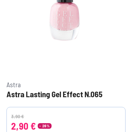
Astra
Astra Lasting Gel Effect N.065
Price reduced from
to
3,90 €
2,90 €
- 26%