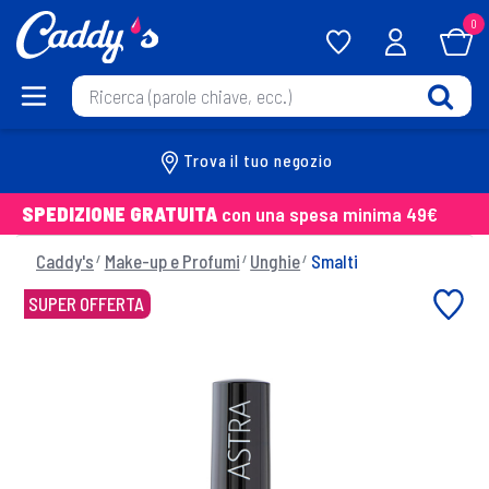
0
Trova il tuo negozio
SPEDIZIONE GRATUITA
con una spesa minima 49€
Caddy's
Make-up e Profumi
Unghie
Smalti
SUPER OFFERTA