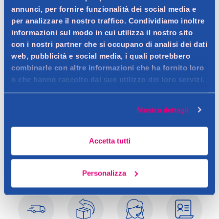
annunci, per fornire funzionalità dei social media e
Dettagli prodotto
per analizzare il nostro traffico. Condividiamo inoltre
informazioni sul modo in cui utilizza il nostro sito
con i nostri partner che si occupano di analisi dei dati
web, pubblicità e social media, i quali potrebbero
Descrizione
combinarle con altre informazioni che ha fornito loro
o che hanno raccolto dal suo utilizzo dei loro servizi.
Smalto dal doppio effetto plumping e gel per una manicure
impeccabile dalla durata testata fino a 10 giorni.
Dettagli
Mostra dettagli
Contatto del produttore
La formula rilascia un colore ultra pigmentato e un finish super
brillante dalla rapida asciugatura. Facile da applicare grazie al
Accetta tutti
maxi pennello squadrato che garantisce un risultato
professionale. Semplice da rimuovere con solvente.
Personalizza