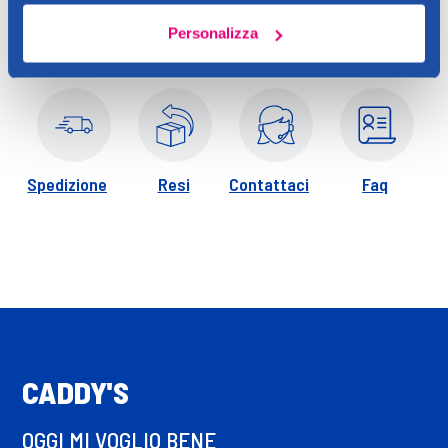
99,7% ingredienti di origine naturale.
Personalizza
Spedizione
Resi
Contattaci
Faq
CADDY'S
OGGI MI VOGLIO BENE