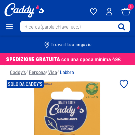
0
Trova il tuo negozio
SPEDIZIONE GRATUITA
con una spesa minima 49€
Caddy's
Persona
Viso
Labbra
SOLO DA CADDY'S