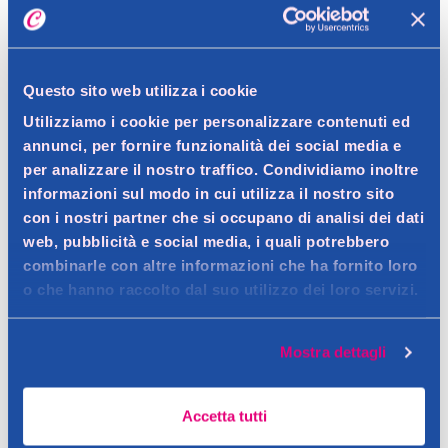
Spedizione gratuita a partire da 49 €
Ritiro in negozio gratuito per i clienti registrati
Questo sito web utilizza i cookie
Utilizziamo i cookie per personalizzare contenuti ed
annunci, per fornire funzionalità dei social media e
per analizzare il nostro traffico. Condividiamo inoltre
Dettagli prodotto
informazioni sul modo in cui utilizza il nostro sito
con i nostri partner che si occupano di analisi dei dati
web, pubblicità e social media, i quali potrebbero
combinarle con altre informazioni che ha fornito loro
Descrizione
o che hanno raccolto dal suo utilizzo dei loro servizi.
Balsamo labbra protettivo idratante con Aloe Vera e Calendula
Contatto del produttore
Mostra dettagli
Dettagli
Balsamo labbra protettivo idratante con Aloe Vera bio e
Accetta tutti
Calendula bio.