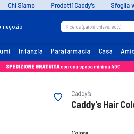
Chi Siamo
Prodotti Caddy's
Sfoglia 
uo negozio
fumi
Infanzia
Parafarmacia
Casa
Amic
SPEDIZIONE GRATUITA
con una spesa minima 49€
Caddy's
Caddy's Hair Col
Colore