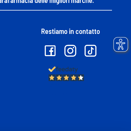
parafarmacia delle migliori marche.
Restiamo in contatto
13.381
Recensioni