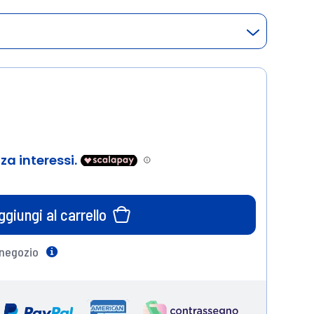
ggiungi al carrello
 negozio
Help