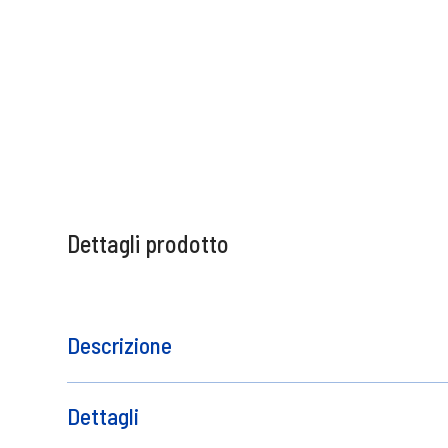
Dettagli prodotto
Descrizione
Colorazione in crema professionale
Contatto del produttore
Dettagli