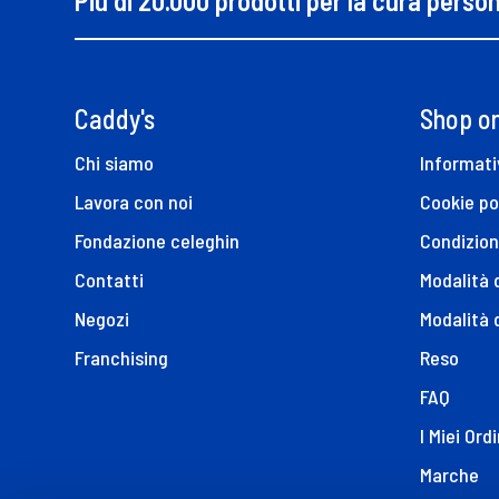
Più di 20.000 prodotti per la cura perso
Caddy's
Shop on
Chi siamo
Informati
Lavora con noi
Cookie po
Fondazione celeghin
Condizion
Contatti
Modalità
Negozi
Modalità 
Franchising
Reso
FAQ
I Miei Ordi
Marche