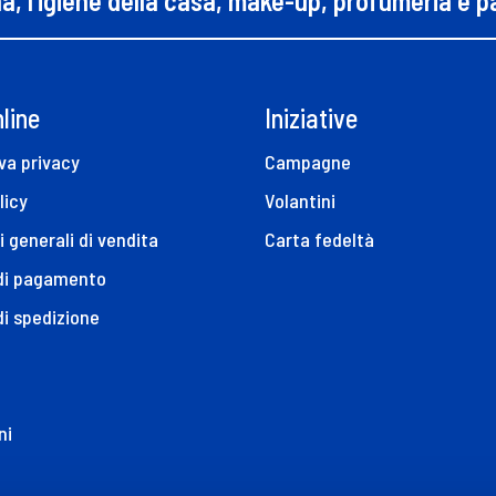
na, l’igiene della casa, make-up, profumeria e 
line
Iniziative
va privacy
Campagne
licy
Volantini
i generali di vendita
Carta fedeltà
 di pagamento
di spedizione
ni