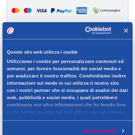
Spedizione gratuita a partire da 49 €
Questo sito web utilizza i cookie
Ritiro in negozio gratuito per i clienti registrati
Utilizziamo i cookie per personalizzare contenuti ed
annunci, per fornire funzionalità dei social media e
per analizzare il nostro traffico. Condividiamo inoltre
Dettagli prodotto
informazioni sul modo in cui utilizza il nostro sito
con i nostri partner che si occupano di analisi dei dati
web, pubblicità e social media, i quali potrebbero
combinarle con altre informazioni che ha fornito loro
o che hanno raccolto dal suo utilizzo dei loro servizi.
Descrizione
Salviette detergenti con antibatterico
Mostra dettagli
Contatto del produttore
Dettagli