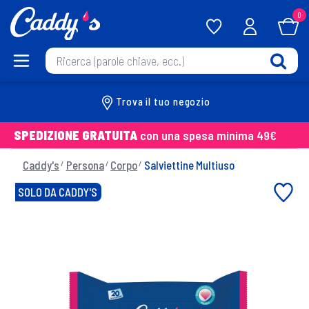
0
Trova il tuo negozio
SPEDIZIONE GRATUITA
con una spesa minima 49€
Caddy's
Persona
Corpo
Salviettine Multiuso
SOLO DA CADDY'S