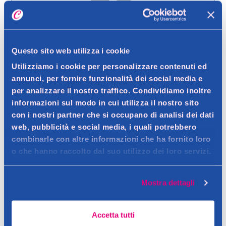
Spedizione gratuita a partire da 49 €
Questo sito web utilizza i cookie
Ritiro in negozio gratuito per i clienti registrati
Utilizziamo i cookie per personalizzare contenuti ed
annunci, per fornire funzionalità dei social media e
per analizzare il nostro traffico. Condividiamo inoltre
Dettagli prodotto
informazioni sul modo in cui utilizza il nostro sito
con i nostri partner che si occupano di analisi dei dati
web, pubblicità e social media, i quali potrebbero
combinarle con altre informazioni che ha fornito loro
o che hanno raccolto dal suo utilizzo dei loro servizi.
Descrizione
Contatto del produttore
Mostra dettagli
Dettagli
Accetta tutti