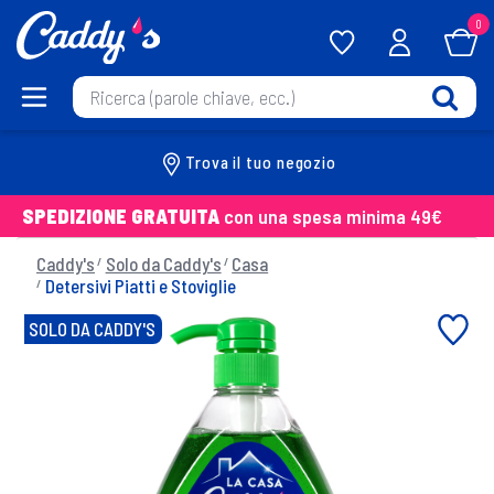
0
Trova il tuo negozio
SPEDIZIONE GRATUITA
con una spesa minima 49€
Caddy's
Solo da Caddy's
Casa
Detersivi Piatti e Stoviglie
SOLO DA CADDY'S