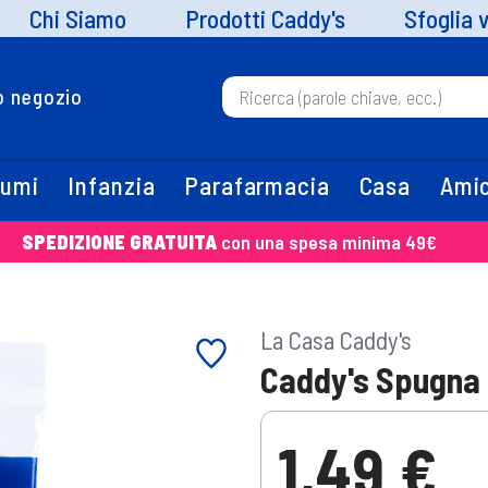
Chi Siamo
Prodotti Caddy's
Sfoglia 
uo negozio
fumi
Infanzia
Parafarmacia
Casa
Amic
SPEDIZIONE GRATUITA
con una spesa minima 49€
La Casa Caddy's
Caddy's Spugna 
1,49 €