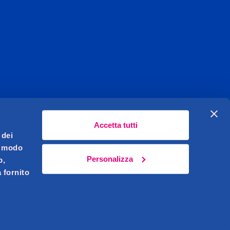
Accetta tutti
 dei
l modo
Personalizza
b,
 fornito
Celeghin Giovanni S.r.l. Sede legale Pernumia (PD)
621450283
i.v.