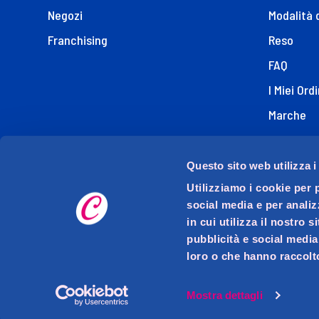
Negozi
Modalità 
Franchising
Reso
FAQ
I Miei Ordi
Marche
Dichiaraz
Questo sito web utilizza i
Utilizziamo i cookie per 
social media e per analiz
in cui utilizza il nostro 
pubblicità e social media
loro o che hanno raccolto
D.M.O. DETTAGLIO MODERNO ORGANIZZATO S.p.A. con s
Via Mase
P.I
Mostra dettagli