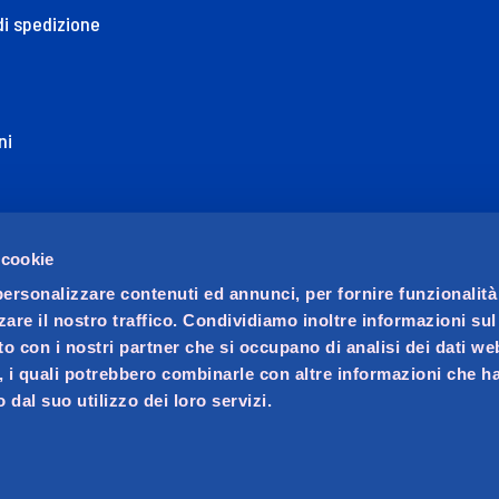
di spedizione
ni
ione di Accessibilità
 cookie
personalizzare contenuti ed annunci, per fornire funzionalità
zare il nostro traffico. Condividiamo inoltre informazioni su
sito con i nostri partner che si occupano di analisi dei dati we
, i quali potrebbero combinarle con altre informazioni che ha
 dal suo utilizzo dei loro servizi.
ocio unico. Società soggetta a direzione e coordinamento di 
ralino n. 23, C.F. e iscrizione Registro Imprese di Padova 02
va 02621450283, REA PD-256014, Capitale sociale € 20.070.000 