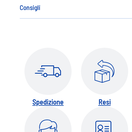
Solo per uso esterno. Sospendere l'uso in 
Consigli
Applicare uno strato di balsamo sulle lab
necessario.
Spedizione
Resi