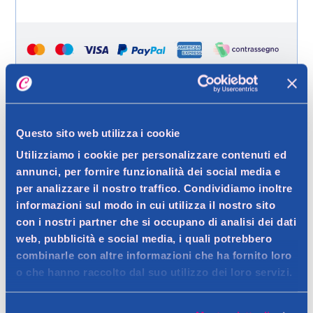
Help
Spedizione gratuita a partire da 49 €
Questo sito web utilizza i cookie
Ritiro in negozio gratuito per i clienti registrati
Utilizziamo i cookie per personalizzare contenuti ed
annunci, per fornire funzionalità dei social media e
per analizzare il nostro traffico. Condividiamo inoltre
informazioni sul modo in cui utilizza il nostro sito
Dettagli prodotto
con i nostri partner che si occupano di analisi dei dati
web, pubblicità e social media, i quali potrebbero
combinarle con altre informazioni che ha fornito loro
o che hanno raccolto dal suo utilizzo dei loro servizi.
Descrizione