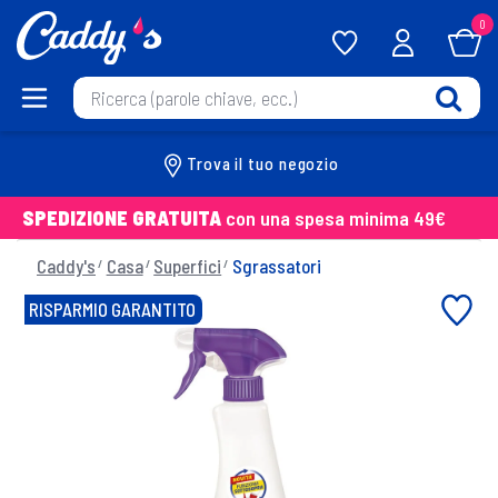
0
Trova il tuo negozio
SPEDIZIONE GRATUITA
con una spesa minima 49€
Caddy's
Casa
Superfici
Sgrassatori
RISPARMIO GARANTITO