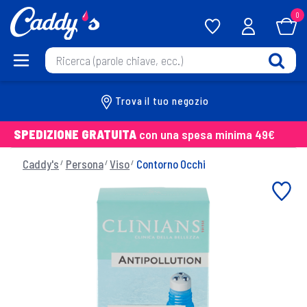
0
Trova il tuo negozio
SPEDIZIONE GRATUITA
con una spesa minima 49€
Caddy's
Persona
Viso
Contorno Occhi