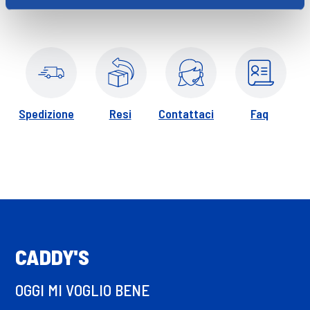
proteggere e rinforzare l'epidermide.Grazie al pratico
applicatore Roll On con 3 sfere in acciaio, esercita sul
contorno occhi un benefico massaggio rilassante che stimola
la microcircolazione e dona un'immeidata sensazione di
freschezza e benessere.Giorno dopo giorno la pelle del
contorno occhi appare idratata, elastica, liscia e luminosa.
Spedizione
Resi
Contattaci
Faq
Grazie ad un utilizzo continuativo le occhiaie e i gonfiori
intorno agli occhi appaiono attenuati, i segni della fatica
alleviati e lo sguardo piu fresco e riposato.
CADDY'S
OGGI MI VOGLIO BENE