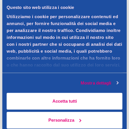
Questo sito web utilizza i cookie
Utilizziamo i cookie per personalizzare contenuti ed
annunci, per fornire funzionalità dei social media e
Dettagli prodotto
per analizzare il nostro traffico. Condividiamo inoltre
informazioni sul modo in cui utilizza il nostro sito
con i nostri partner che si occupano di analisi dei dati
web, pubblicità e social media, i quali potrebbero
Descrizione
combinarle con altre informazioni che ha fornito loro
o che hanno raccolto dal suo utilizzo dei loro servizi.
Contorno Occhi Anti-Borse, Anti-Occhiaie e il trattamento
adatto a qualunque eta, che aiuta a diminuire la visibilita di
Dettagli
borse e occhiaie, per uno sguardo piu disteso e giovanile.
Mostra dettagli
Contorno Occhi Anti-Borse, Anti-Occhiaie e il trattamento
Contatto del produttore
adatto a qualunque eta, che aiuta a diminuire la visibilita di
Avvertenze
Accetta tutti
borse e occhiaie, per uno sguardo piu disteso e giovanile. E' un
tenere fuori dalla portata dei bambini
gel idratante dalla piacevole texture fresca che migliora
l'aspetto del contorno occhi grazie ad una duplice azione: aiuta
Personalizza
a migliorare la microcircolazione a livello locale ed a