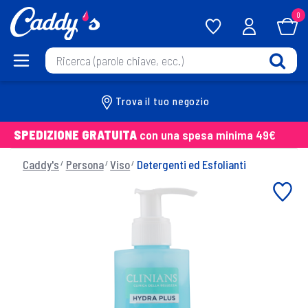
0
Trova il tuo negozio
SPEDIZIONE GRATUITA
con una spesa minima 49€
Caddy's
Persona
Viso
Detergenti ed Esfolianti