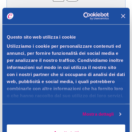
Spedizione gratuita a partire da 49 €
Ritiro in negozio gratuito per i clienti registrati
Questo sito web utilizza i cookie
Utilizziamo i cookie per personalizzare contenuti ed
Dettagli prodotto
annunci, per fornire funzionalità dei social media e
per analizzare il nostro traffico. Condividiamo inoltre
informazioni sul modo in cui utilizza il nostro sito
con i nostri partner che si occupano di analisi dei dati
web, pubblicità e social media, i quali potrebbero
Descrizione
combinarle con altre informazioni che ha fornito loro
Detergente viso delicato. Rinfrescante. Rimuove il trucco.
o che hanno raccolto dal suo utilizzo dei loro servizi.
Contatto del produttore
Dettagli
Mostra dettagli
Clinians Hydra Basic Gel Detergente Rinfrescante deterge il
viso in modo delicato ed efficace, rimuovendo le impurita e le
Avvertenze