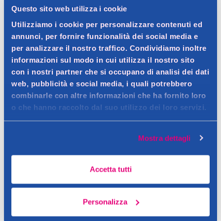
Questo sito web utilizza i cookie
Dettagli prodotto
Utilizziamo i cookie per personalizzare contenuti ed
annunci, per fornire funzionalità dei social media e
per analizzare il nostro traffico. Condividiamo inoltre
informazioni sul modo in cui utilizza il nostro sito
Descrizione
con i nostri partner che si occupano di analisi dei dati
web, pubblicità e social media, i quali potrebbero
Contatto del produttore
combinarle con altre informazioni che ha fornito loro
Dettagli
o che hanno raccolto dal suo utilizzo dei loro servizi.
Mostra dettagli
Accetta tutti
Personalizza