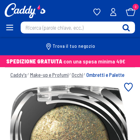
0
Trova il tuo negozio
SPEDIZIONE GRATUITA
con una spesa minima 49€
Caddy's
Make-up e Profumi
Occhi
Ombretti e Palette