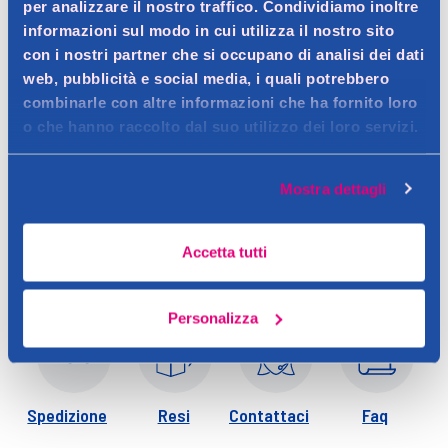
per analizzare il nostro traffico. Condividiamo inoltre
informazioni sul modo in cui utilizza il nostro sito
con i nostri partner che si occupano di analisi dei dati
Descrizione
web, pubblicità e social media, i quali potrebbero
combinarle con altre informazioni che ha fornito loro
Contatto del produttore
o che hanno raccolto dal suo utilizzo dei loro servizi.
Dettagli
Mostra dettagli
Accetta tutti
Personalizza
Spedizione
Resi
Contattaci
Faq