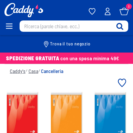
0
Trova il tuo negozio
SPEDIZIONE GRATUITA
con una spesa minima 49€
Caddy's
Casa
Cancelleria