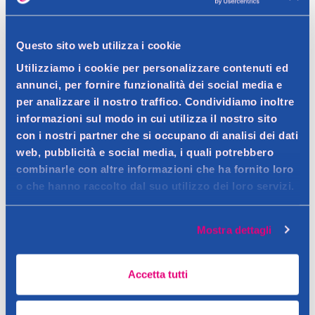
Dettagli prodotto
Questo sito web utilizza i cookie
Utilizziamo i cookie per personalizzare contenuti ed
annunci, per fornire funzionalità dei social media e
per analizzare il nostro traffico. Condividiamo inoltre
Descrizione
informazioni sul modo in cui utilizza il nostro sito
con i nostri partner che si occupano di analisi dei dati
Gel lubrificante delicato che può aiutare ad alleviare il fastidio
web, pubblicità e social media, i quali potrebbero
associato alla secchezza vaginale. A BASE D'ACQUA: La formula
Dettagli
combinarle con altre informazioni che ha fornito loro
di Massage 2in1 a base acquosa è priva di fragranze aggiunte e
o che hanno raccolto dal suo utilizzo dei loro servizi.
Il Gel lubrificante Massage 2in1 Guaranà è un dispositivo medico
coloranti
CE1639 indicato per secchezza vaginale. Leggere
Consigli
Contatto del produttore
Mostra dettagli
attentamente le avvertenze e le istruzioni per l'uso.
DOPPIO UTILIZZO: gel lubrificante per alleviare la secchezza
Autorizzazione del 13/10/2023. Il Ministero della Salute si
vaginale, arricchito con estratto di Guaranà stimolante per
dissocia da ogni informazione pubblicitaria non attinente alla
Accetta tutti
eccitanti massaggi preliminari su tutto il corpo
destinazione d'uso del prodotto