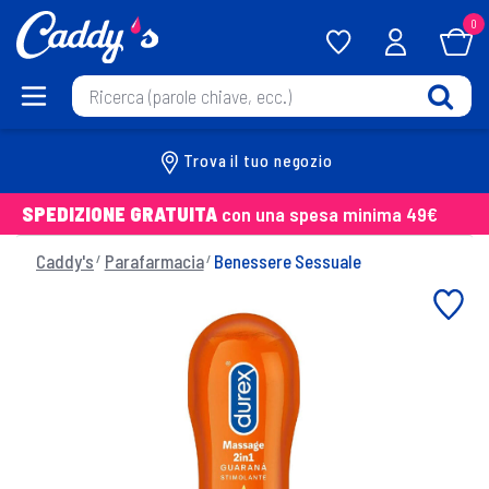
0
Trova il tuo negozio
SPEDIZIONE GRATUITA
con una spesa minima 49€
Caddy's
Parafarmacia
Benessere Sessuale