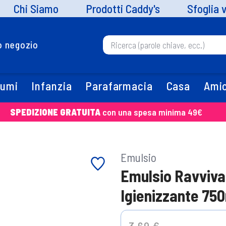
Chi Siamo
Prodotti Caddy's
Sfoglia 
uo negozio
fumi
Infanzia
Parafarmacia
Casa
Amic
SPEDIZIONE GRATUITA
con una spesa minima 49€
Emulsio
Emulsio Ravviva
Igienizzante 75
Price reduced from
to