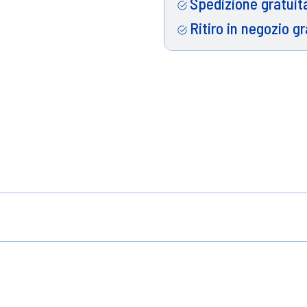
Spedizione gratuita
Ritiro in negozio gr
 fiori di limone e camelia
le tue superfici pregiate, ha creato il nuovo Ravv
 innovativa tecnologia, rilascia nell'ambiente un p
ne mentre pulisci seguito da un delicato profumo d