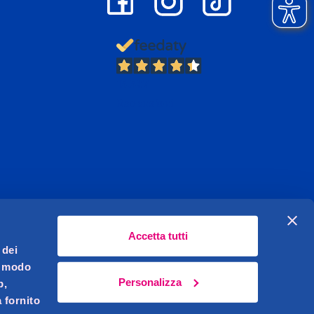
13.397
Recensioni
Accetta tutti
 dei
l modo
Personalizza
b,
 fornito