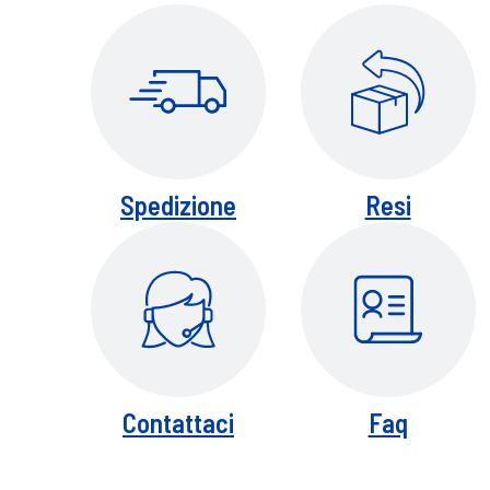
Riciclabile al 100%
Flacone in plastica riciclata 50%
Spedizione
Resi
Contattaci
Faq