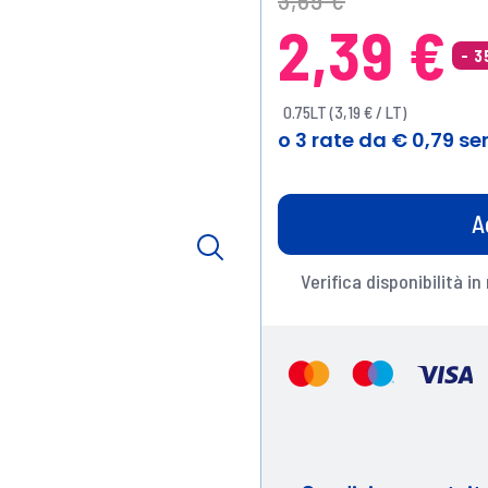
3,69 €
2,39 €
- 
0.75LT (3,19 € / LT)
A
Verifica disponibilità in