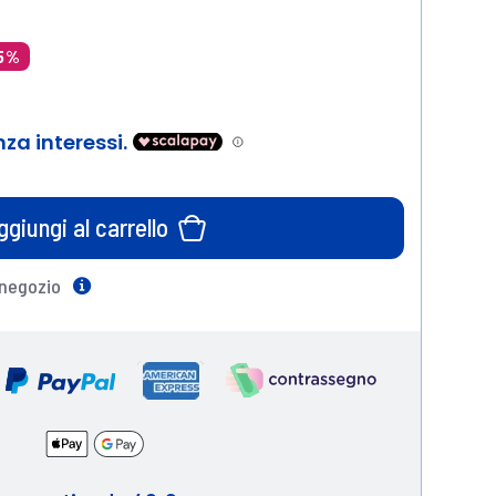
35%
ggiungi al carrello
 negozio
Help