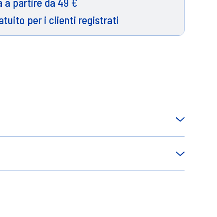
 a partire da 49 €
atuito per i clienti registrati
iva Doppia fragranza con oli essenziali
rofumo di lunga durata che evolve nel
i fiori camelia che persiste per oltre 24