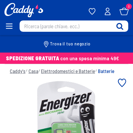
0
Trova il tuo negozio
SPEDIZIONE GRATUITA
con una spesa minima 49€
Caddy's
Casa
Elettrodomestici e Batterie
Batterie