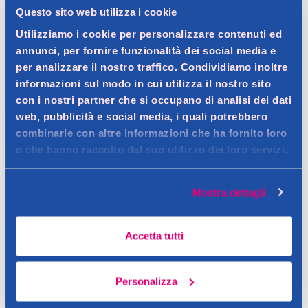
Questo sito web utilizza i cookie
Dettagli prodotto
Utilizziamo i cookie per personalizzare contenuti ed
annunci, per fornire funzionalità dei social media e
per analizzare il nostro traffico. Condividiamo inoltre
informazioni sul modo in cui utilizza il nostro sito
Descrizione
con i nostri partner che si occupano di analisi dei dati
web, pubblicità e social media, i quali potrebbero
Con Energizer le tue batterie non si scaricano mai!
combinarle con altre informazioni che ha fornito loro
Contatto del produttore
Dettagli
o che hanno raccolto dal suo utilizzo dei loro servizi.
Energizer
Mostra dettagli
Accetta tutti
Personalizza