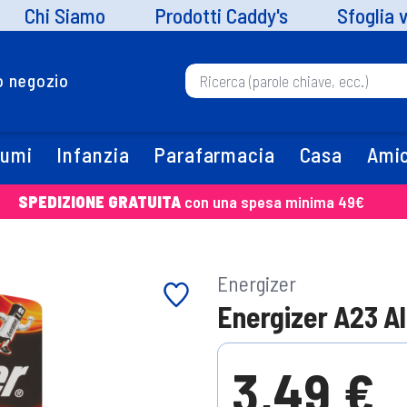
Chi Siamo
Prodotti Caddy's
Sfoglia 
uo negozio
fumi
Infanzia
Parafarmacia
Casa
Amic
SPEDIZIONE GRATUITA
con una spesa minima 49€
Energizer
Energizer A23 Al
3,49 €