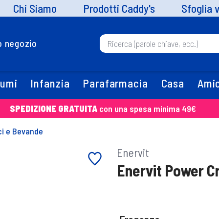
Chi Siamo
Prodotti Caddy's
Sfoglia 
uo negozio
fumi
Infanzia
Parafarmacia
Casa
Amic
SPEDIZIONE GRATUITA
con una spesa minima 49€
ci e Bevande
Enervit
Enervit Power C