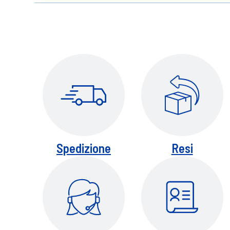
Il prodotto va utilizzato nell'ambito di un
Enervit Power Crunchy è una barretta fon
della massa muscolare. Una barretta è fo
Spedizione
Resi