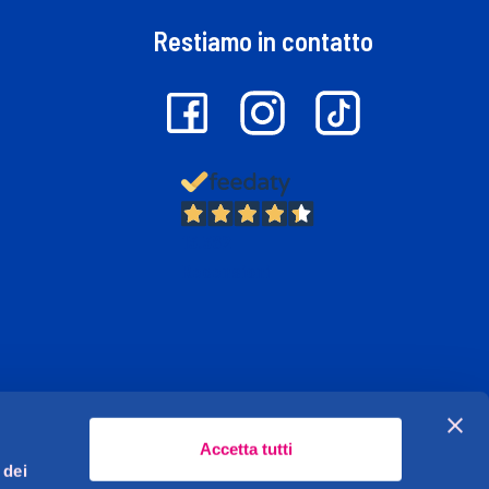
Restiamo in contatto
13.382
Recensioni
Accetta tutti
 dei