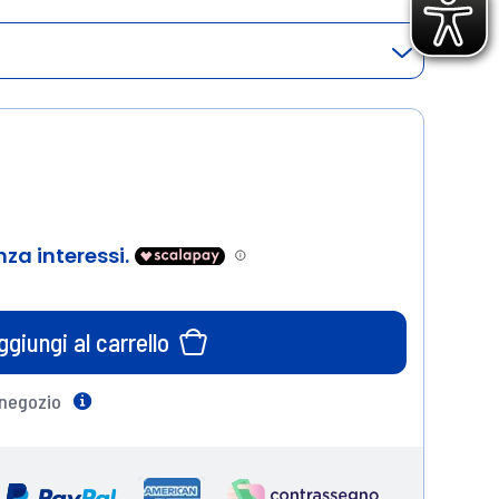
ggiungi al carrello
 negozio
Help