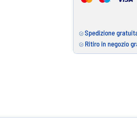
Spedizione gratuita
Ritiro in negozio gr
i fiocchi di soia e avena con magnesio e vitamina 