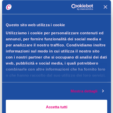
Dettagli prodotto
Questo sito web utilizza i cookie
Utilizziamo i cookie per personalizzare contenuti ed
annunci, per fornire funzionalità dei social media e
Descrizione
per analizzare il nostro traffico. Condividiamo inoltre
Integratore alimentare con edulcoranti a base di Collagene
informazioni sul modo in cui utilizza il nostro sito
Idrolizzato per il normale funzionamento della pelle. La
con i nostri partner che si occupano di analisi dei dati
Dettagli
web, pubblicità e social media, i quali potrebbero
Vitamina C contribuisce alla normale formazione del collagene
Collagene idrolizzato (Verisol). La Vitamina C contribuisce alla
combinarle con altre informazioni che ha fornito loro
per la funzione della pelle.14 bustine in polvere.
normale formazione del collagene per la normale funzione
o che hanno raccolto dal suo utilizzo dei loro servizi.
Ingredienti
Contatto del produttore
della pelle. Gusto fragola.
Collagene idrolizzato (Verisol), destrina resistente,
Mostra dettagli
edulcoranti: sorbitolo, sucralosio; acido L-ascorbico (vitamina
Consigli
C), aroma, acidificante: acido malico; ialuronato di sodio,
Sciogliere il contenuto di 1 busta (5 g) in 150 ml di acqua,
agente antiagglomerante: biossido di silicio.
Accetta tutti
mescolare bene fino a completa solubilizzazione della polvere