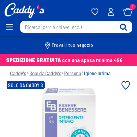
0
Trova il tuo negozio
SPEDIZIONE GRATUITA
con una spesa minima 49€
Caddy's
Solo da Caddy's
Persona
Igiene Intima
SOLO DA CADDY'S