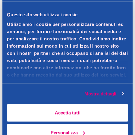
Questo sito web utilizza i cookie
Spedizione gratuita a partire da 49 €
Utilizziamo i cookie per personalizzare contenuti ed
annunci, per fornire funzionalità dei social media e
Ritiro in negozio gratuito per i clienti registrati
per analizzare il nostro traffico. Condividiamo inoltre
informazioni sul modo in cui utilizza il nostro sito
con i nostri partner che si occupano di analisi dei dati
web, pubblicità e social media, i quali potrebbero
Dettagli prodotto
combinarle con altre informazioni che ha fornito loro
o che hanno raccolto dal suo utilizzo dei loro servizi.
Descrizione
Mostra dettagli
Detergente intimo con antibatterico
Accetta tutti
Contatto del produttore
Dettagli
Personalizza