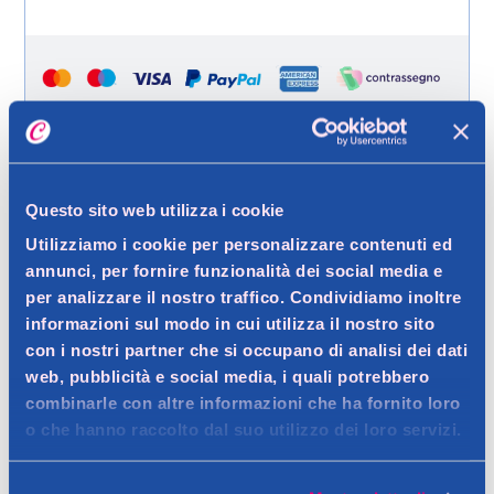
Help
Spedizione gratuita a partire da 49 €
Questo sito web utilizza i cookie
Ritiro in negozio gratuito per i clienti registrati
Utilizziamo i cookie per personalizzare contenuti ed
annunci, per fornire funzionalità dei social media e
per analizzare il nostro traffico. Condividiamo inoltre
informazioni sul modo in cui utilizza il nostro sito
Dettagli prodotto
con i nostri partner che si occupano di analisi dei dati
web, pubblicità e social media, i quali potrebbero
combinarle con altre informazioni che ha fornito loro
o che hanno raccolto dal suo utilizzo dei loro servizi.
Descrizione