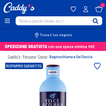
0
Trova il tuo negozio
SPEDIZIONE GRATUITA
con una spesa minima 49€
Caddy's
Persona
Corpo
Bagnoschiuma e Gel Doccia
RISPARMIO GARANTITO