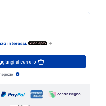
ggiungi al carrello
 negozio
Help