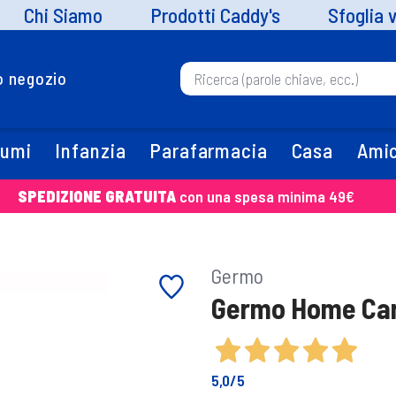
Chi Siamo
Prodotti Caddy's
Sfoglia 
uo negozio
fumi
Infanzia
Parafarmacia
Casa
Amic
SPEDIZIONE GRATUITA
con una spesa minima 49€
Germo
Germo Home Car
5,0
/5