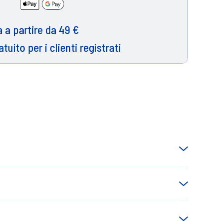
 a partire da 49 €
atuito per i clienti registrati
perfici domestiche e gli oggetti di uso
, lasciando le superfici pulite e fresche.