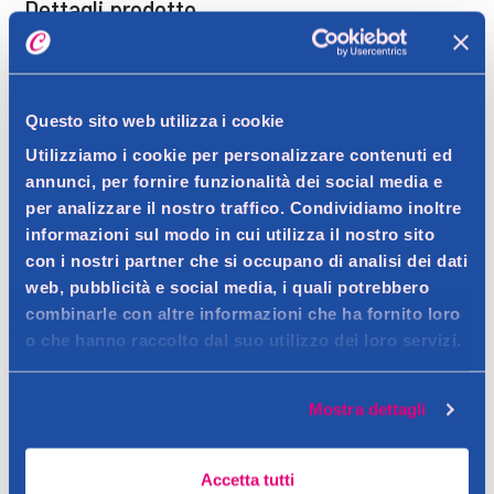
Dettagli prodotto
Descrizione
Questo sito web utilizza i cookie
Utilizziamo i cookie per personalizzare contenuti ed
Fragranza dolce e floreale per bambine
annunci, per fornire funzionalità dei social media e
Contatto del produttore
Dettagli
per analizzare il nostro traffico. Condividiamo inoltre
informazioni sul modo in cui utilizza il nostro sito
Eau de toilette ispirata a Hello Kitty, caratterizzata da note
con i nostri partner che si occupano di analisi dei dati
fruttate di mela, ciliegia e cocco, unite a un cuore floreale di
Ingredienti
web, pubblicità e social media, i quali potrebbero
magnolia e violetta. Il profumo è completato da un fondo
combinarle con altre informazioni che ha fornito loro
Mela, ciliegia, cocco, magnolia, violetta, praline, vaniglia,
gourmand di praline, vaniglia e muschio, ideale per un uso
o che hanno raccolto dal suo utilizzo dei loro servizi.
muschio.
Avvertenze
quotidiano o occasioni speciali. Dermatologicamente testato.
Infiammabile. Tenere lontano da fiamme libere. Non adatto a
Mostra dettagli
Consigli
bambini sotto i 3 anni.
Spruzzare una piccola quantità su polsi o dietro le orecchie.
Accetta tutti