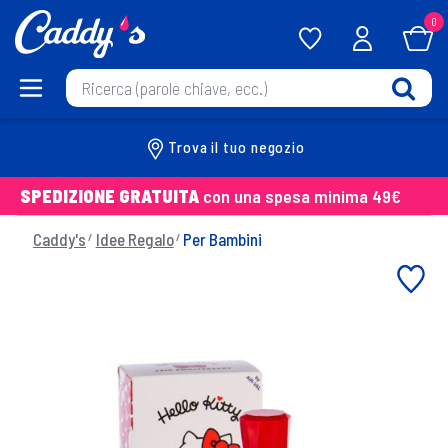
0
Trova il tuo negozio
SPEDIZIONE GRATUITA
con una spesa minima 49€
Caddy's
Idee Regalo
Per Bambini