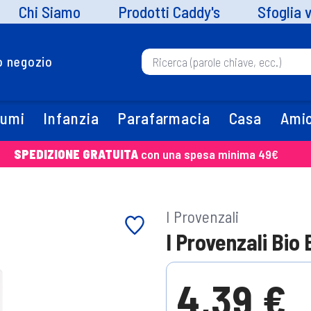
Chi Siamo
Prodotti Caddy's
Sfoglia 
uo negozio
fumi
Infanzia
Parafarmacia
Casa
Amic
SPEDIZIONE GRATUITA
con una spesa minima 49€
I Provenzali
I Provenzali Bi
4,39 €