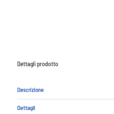
Dettagli prodotto
Descrizione
Formula ricca e corposa
Contatto del produttore
Dettagli