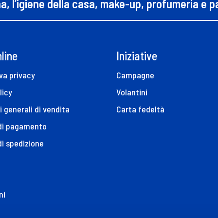
na, l’igiene della casa, make-up, profumeria e 
line
Iniziative
va privacy
Campagne
licy
Volantini
i generali di vendita
Carta fedeltà
 di pagamento
di spedizione
ni