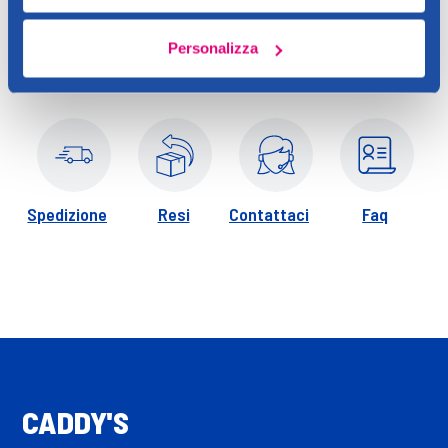
più calde di Vaniglia e Patchouly, regala una gradevole
sensazione di freschezza.
Personalizza
Formula con pH fisiologico.
Spedizione
Resi
Contattaci
Faq
CADDY'S