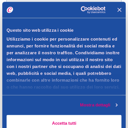
Spedizione gratuita a partire da 49 €
Questo sito web utilizza i cookie
Ritiro in negozio gratuito per i clienti registrati
Utilizziamo i cookie per personalizzare contenuti ed
annunci, per fornire funzionalità dei social media e
per analizzare il nostro traffico. Condividiamo inoltre
Dettagli prodotto
informazioni sul modo in cui utilizza il nostro sito
con i nostri partner che si occupano di analisi dei dati
web, pubblicità e social media, i quali potrebbero
combinarle con altre informazioni che ha fornito loro
o che hanno raccolto dal suo utilizzo dei loro servizi.
Descrizione
Il Bagno Doccia Shampoo Fresh deterge efficacemente sia la
Mostra dettagli
pelle del corpo che i capelli.
Dettagli
Contatto del produttore
Grazie alla fragranza dalle note balsamiche, avvolte da quelle
Accetta tutti