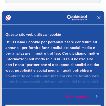
Dettagli prodotto
Questo sito web utilizza i cookie
Utilizziamo i cookie per personalizzare contenuti ed
Descrizione
annunci, per fornire funzionalità dei social media e
ALIMENTO COMPLETO PER CANI ADULTI
per analizzare il nostro traffico. Condividiamo inoltre
informazioni sul modo in cui utilizza il nostro sito
Contatto del produttore
Dettagli
con i nostri partner che si occupano di analisi dei dati
Crocchette sfiziose per cani. COMPONENTI ANALITICI: Proteina
web, pubblicità e social media, i quali potrebbero
grezza: 27%, Fibra grezza: 3,1%, Grassi grezzi: 14%, Ceneri
combinarle con altre informazioni che ha fornito loro
Ingredienti
o che hanno raccolto dal suo utilizzo dei loro servizi.
grezze: 8,5%. ADDITIVI: ADDITIVI NUTRIZIONALI/KG: Vitamina A:
Cereali, carni e derivati (pollo 4%), sottoprodotti di origine
15.000 U.I. Vitamina D3: 1.100 U.I. Vitamina E: 140 mg 3b201 Iodio:
vegetale, oli e grassi, semi, pesci e sottoprodotti dei pesci,
Avvertenze
0,5mg 3b606 Zinco: 13 mg ADDITIVI TECNOLOGICI: Antiossidanti.
Mostra dettagli
sostanze minerali.
Conservare in luogo fresco e asciutto.