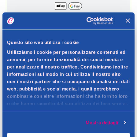
Spedizione gratuita a partire da 49 €
Ritiro in negozio gratuito per i clienti registrati
Questo sito web utilizza i cookie
Utilizziamo i cookie per personalizzare contenuti ed
annunci, per fornire funzionalità dei social media e
Dettagli prodotto
per analizzare il nostro traffico. Condividiamo inoltre
informazioni sul modo in cui utilizza il nostro sito
con i nostri partner che si occupano di analisi dei dati
web, pubblicità e social media, i quali potrebbero
Descrizione
combinarle con altre informazioni che ha fornito loro
o che hanno raccolto dal suo utilizzo dei loro servizi.
Tisana tono e carica
Contatto del produttore
Dettagli
Mostra dettagli
Un connubio di dolcezza e gusto caratterizza la Tisana Cacao
Cocco & Caramello.