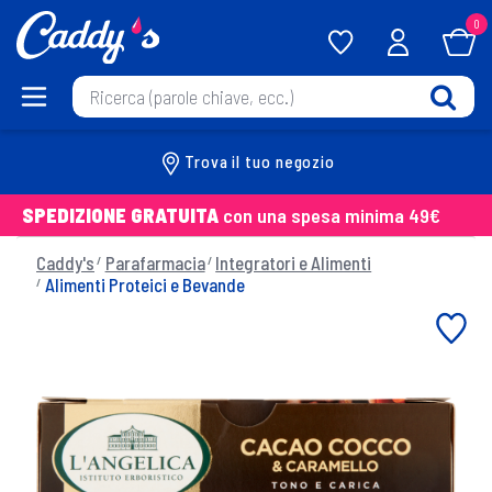
0
Trova il tuo negozio
SPEDIZIONE GRATUITA
con una spesa minima 49€
Caddy's
Parafarmacia
Integratori e Alimenti
Alimenti Proteici e Bevande