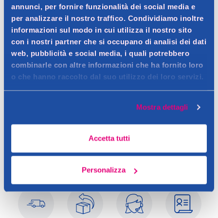
annunci, per fornire funzionalità dei social media e
Dettagli prodotto
per analizzare il nostro traffico. Condividiamo inoltre
informazioni sul modo in cui utilizza il nostro sito
con i nostri partner che si occupano di analisi dei dati
web, pubblicità e social media, i quali potrebbero
Descrizione
combinarle con altre informazioni che ha fornito loro
o che hanno raccolto dal suo utilizzo dei loro servizi.
Per flussi normali. E' l'unico assorbente sul mercato studiato
per ridurre a zero l'odore.
Dettagli
Mostra dettagli
Contatto del produttore
Il segreto di Lines Seta Ultra e l'esclusiva molecola attiva N3
che e frutto di anni di ricerche ed e brevettata; opera con una
Accetta tutti
triplice azione: intercetta la particella di odore, la cattura e
infine la neutralizza per renderla inodore. Assorbe in pochi
istanti ed e studiato per neutralizzare a lungo l'odore.
Personalizza