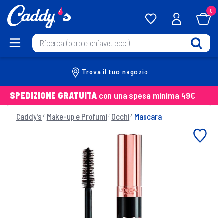
0
Trova il tuo negozio
SPEDIZIONE GRATUITA
con una spesa minima 49€
Caddy's
Make-up e Profumi
Occhi
Mascara