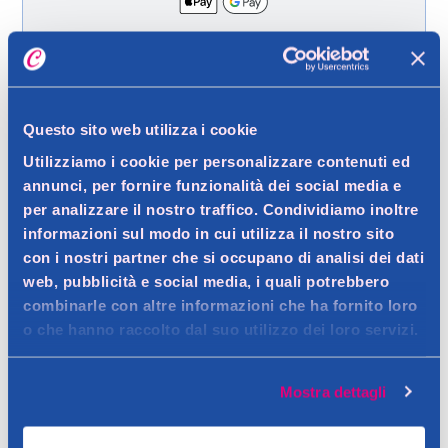
Spedizione gratuita a partire da 49 €
Ritiro in negozio gratuito per i clienti registrati
Questo sito web utilizza i cookie
Utilizziamo i cookie per personalizzare contenuti ed
annunci, per fornire funzionalità dei social media e
Dettagli prodotto
per analizzare il nostro traffico. Condividiamo inoltre
informazioni sul modo in cui utilizza il nostro sito
con i nostri partner che si occupano di analisi dei dati
web, pubblicità e social media, i quali potrebbero
Descrizione
combinarle con altre informazioni che ha fornito loro
o che hanno raccolto dal suo utilizzo dei loro servizi.
La nuova colorazione By L'Oreal dona un colore profondo,
brillante e uniforme, estremamente resistente, con una
Dettagli
copertura dei capelli bianchi fino al 100%.
Mostra dettagli
Colorazione permanente castano. Copertura perfetta dei
Contatto del produttore
capelli bianchi fino al 100%. Colorazione ricca, profonda e
Avvertenze