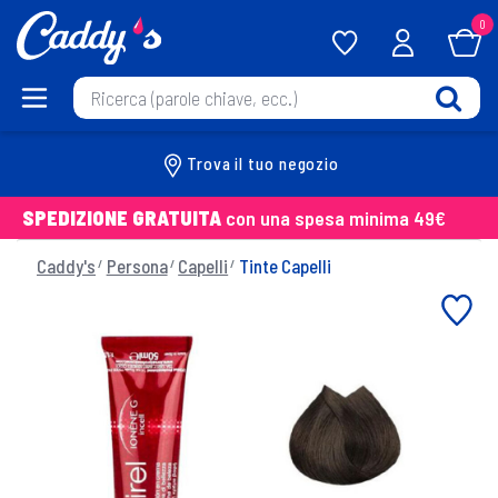
0
Trova il tuo negozio
SPEDIZIONE GRATUITA
con una spesa minima 49€
Caddy's
Persona
Capelli
Tinte Capelli