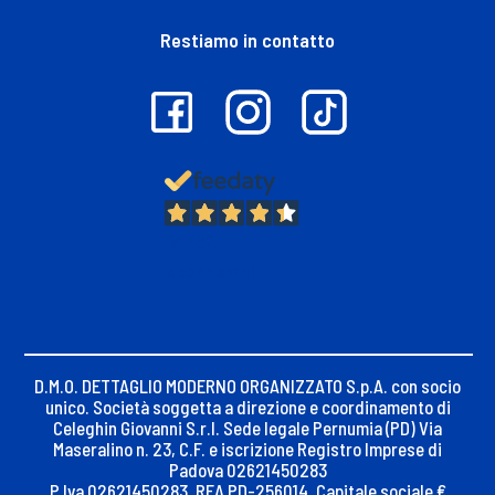
Restiamo in contatto
13.382
Recensioni
D.M.O. DETTAGLIO MODERNO ORGANIZZATO S.p.A. con socio
unico. Società soggetta a direzione e coordinamento di
Celeghin Giovanni S.r.l. Sede legale Pernumia (PD) Via
Maseralino n. 23, C.F. e iscrizione Registro Imprese di
Padova 02621450283
P.Iva 02621450283, REA PD-256014, Capitale sociale €