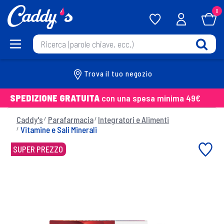
0
Trova il tuo negozio
SPEDIZIONE GRATUITA
con una spesa minima 49€
Caddy's
Parafarmacia
Integratori e Alimenti
Vitamine e Sali Minerali
SUPER PREZZO