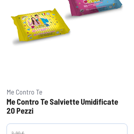
Me Contro Te
Me Contro Te Salviette Umidificate
20 Pezzi
Price reduced from
to
2,90 €