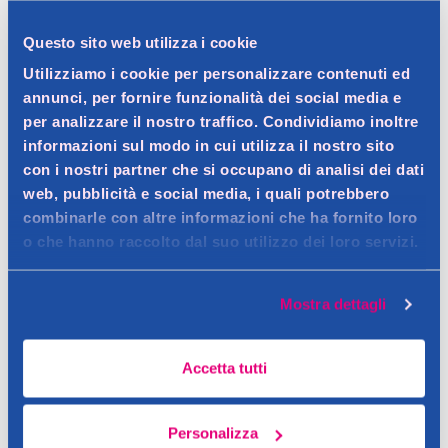
Questo sito web utilizza i cookie
Utilizziamo i cookie per personalizzare contenuti ed
Dettagli prodotto
annunci, per fornire funzionalità dei social media e
per analizzare il nostro traffico. Condividiamo inoltre
informazioni sul modo in cui utilizza il nostro sito
con i nostri partner che si occupano di analisi dei dati
Descrizione
web, pubblicità e social media, i quali potrebbero
combinarle con altre informazioni che ha fornito loro
Salviette umidificate
o che hanno raccolto dal suo utilizzo dei loro servizi.
Contatto del produttore
Dettagli
Me Contro Te
Mostra dettagli
Accetta tutti
Personalizza