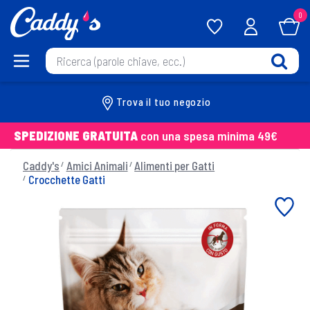
0
Trova il tuo negozio
SPEDIZIONE GRATUITA
con una spesa minima 49€
Caddy's
Amici Animali
Alimenti per Gatti
Crocchette Gatti