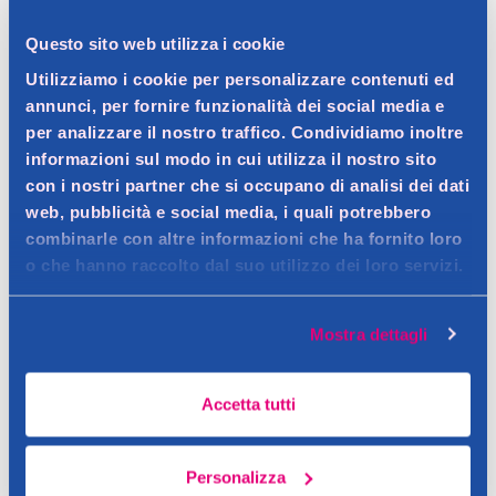
Questo sito web utilizza i cookie
Utilizziamo i cookie per personalizzare contenuti ed
Dettagli prodotto
annunci, per fornire funzionalità dei social media e
per analizzare il nostro traffico. Condividiamo inoltre
informazioni sul modo in cui utilizza il nostro sito
con i nostri partner che si occupano di analisi dei dati
Descrizione
web, pubblicità e social media, i quali potrebbero
combinarle con altre informazioni che ha fornito loro
Alimento completo per gatti sterilizzati
o che hanno raccolto dal suo utilizzo dei loro servizi.
Contatto del produttore
Dettagli
Sviluppata dai nostri esperti nutrizionisti, la linea Migliorgatto
Mostra dettagli
Sterilized propone ricette formulate ad hoc per rispondere
alle specifiche esigenze nutrizionali del tuo gatto sterilizzato
Accetta tutti
senza rinunciare al gusto.
Personalizza