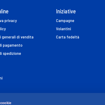
line
Iniziative
va privacy
Campagne
licy
Volantini
i generali di vendita
Carta fedeltà
 di pagamento
di spedizione
ni
ione di Accessibilità
 cookie