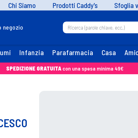
Chi Siamo
Prodotti Caddy's
Sfoglia 
uo negozio
fumi
Infanzia
Parafarmacia
Casa
Amic
SPEDIZIONE GRATUITA
con una spesa minima 49€
NCESCO