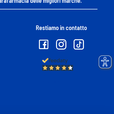
parafarmacia delle migliori marche.
Restiamo in contatto
13.382
Recensioni