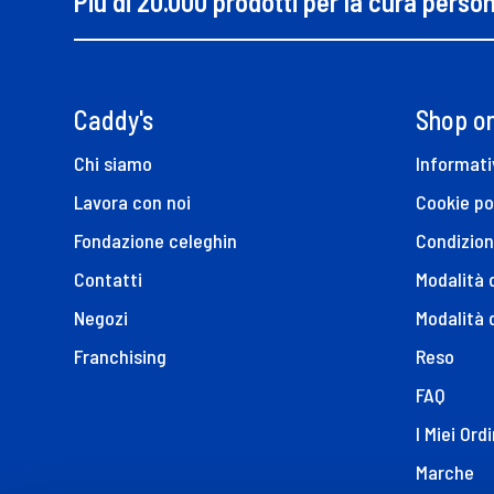
Più di 20.000 prodotti per la cura perso
Caddy's
Shop on
Chi siamo
Informati
Lavora con noi
Cookie po
Fondazione celeghin
Condizion
Contatti
Modalità
Negozi
Modalità 
Franchising
Reso
FAQ
I Miei Ordi
Marche