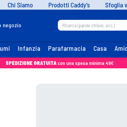
Chi Siamo
Prodotti Caddy's
Sfoglia 
uo negozio
fumi
Infanzia
Parafarmacia
Casa
Amic
SPEDIZIONE GRATUITA
con una spesa minima 49€